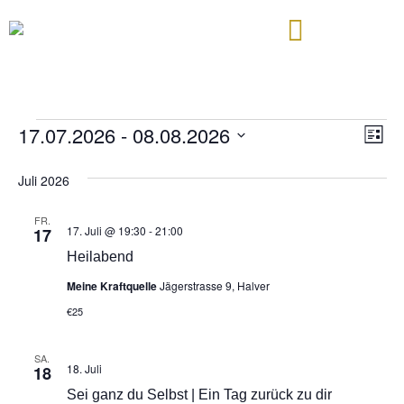
17.07.2026
 - 
08.08.2026
Ans
Ve
Liste
Datum
An
Nav
wählen.
Juli 2026
Na
FR.
17. Juli @ 19:30
-
21:00
17
Heilabend
Meine Kraftquelle
Jägerstrasse 9, Halver
€25
SA.
18. Juli
18
Sei ganz du Selbst | Ein Tag zurück zu dir